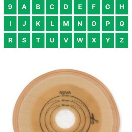
9
A
B
C
D
E
F
G
H
I
J
K
L
M
N
O
P
Q
R
S
T
U
V
W
X
Y
Z