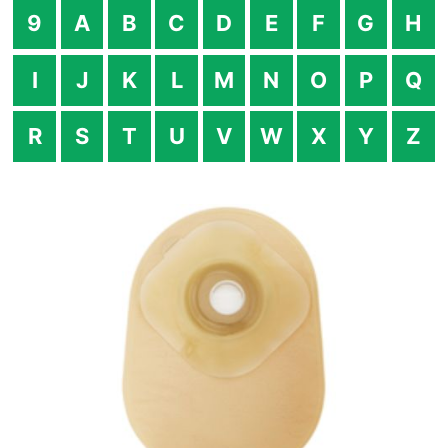
9
A
B
C
D
E
F
G
H
I
J
K
L
M
N
O
P
Q
R
S
T
U
V
W
X
Y
Z