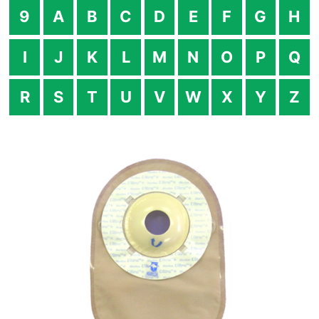
9
A
B
C
D
E
F
G
H
I
J
K
L
M
N
O
P
Q
R
S
T
U
V
W
X
Y
Z