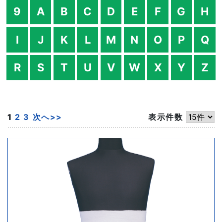
9
A
B
C
D
E
F
G
H
I
J
K
L
M
N
O
P
Q
R
S
T
U
V
W
X
Y
Z
1
2
3
次へ>>
表示件数