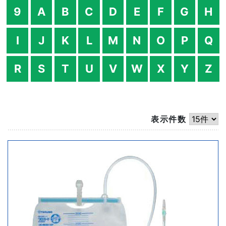
9
A
B
C
D
E
F
G
H
I
J
K
L
M
N
O
P
Q
R
S
T
U
V
W
X
Y
Z
表示件数