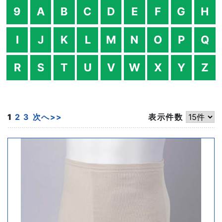
9
A
B
C
D
E
F
G
H
I
J
K
L
M
N
O
P
Q
R
S
T
U
V
W
X
Y
Z
1
2
3
次へ>>
表示件数