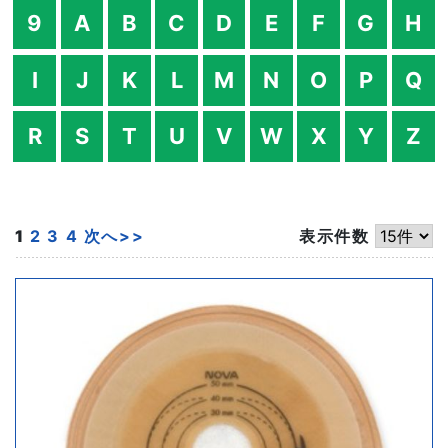
9
A
B
C
D
E
F
G
H
I
J
K
L
M
N
O
P
Q
R
S
T
U
V
W
X
Y
Z
1
2
3
4
次へ>>
表示件数