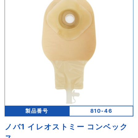
製品番号
810-46
ノバ1 イレオストミー コンベック
ス